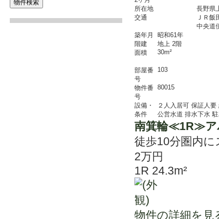
所在地
長野県上
交通
ＪＲ飯
中央道
築年月
昭和61年
階建
地上 2階
30m²
面積
103
部屋番
号
80015
物件番
号
設備・
２人入居可
保証人要
条件
公営水道
排水下水
駐
南箕輪≪1R≫
徒歩10分圏内
2万円
1R 24.3m²
物件の詳細を見