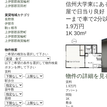
上伊那郡南箕輪村
信州大学東にあ
上伊那郡宮田村
屋で日当り良好
賃貸地域カテゴリ
ーまで車で2分
長野県
伊那市
1.9万円
駒ヶ根市
1K 30m²
上伊那郡辰野町
上伊那郡箕輪町
上伊那郡南箕輪村
物件検索
ご希望の種別を選択して下さい
以下ご希望の条件を選択して物件検索
ボタンを押して下さい
賃料
物件の詳細を見
～
駅歩分
賃料
1.9万円
築年数
アパート
間取
面積
1K
敷金
～
2ヶ月