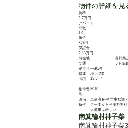
物件の詳細を見
賃料
2.7万円
アパート
間取
1K
敷金
3万円
保証金
2.16万円
所在地
長野県
交通
ＪＲ飯
築年月
平成5年
階建
地上 2階
19.8m²
面積
8010
物件番
号
設備・
単身者希望
学生歓迎
条件
ターネット利用料無料
大型車は厳しい
南箕輪村神子柴 
南箕輪村神子柴