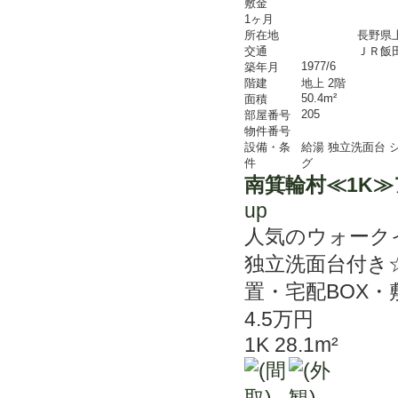
敷金
1ヶ月
所在地
長野県
交通
ＪＲ飯
1977/6
築年月
階建
地上 2階
50.4m²
面積
205
部屋番号
物件番号
設備・条
給湯
独立洗面台
件
グ
南箕輪村≪1K
up
人気のウォーク
独立洗面台付き
置・宅配BOX
4.5万円
1K 28.1m²