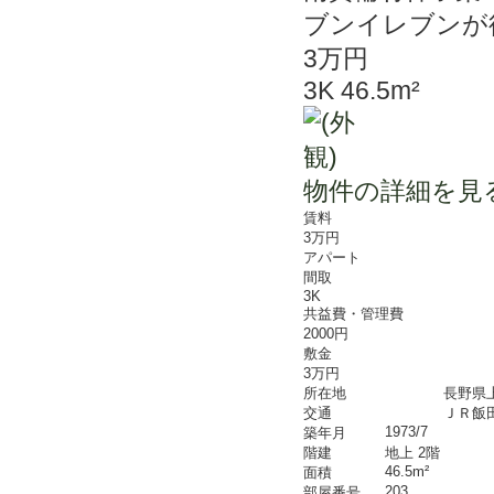
ブンイレブンが
3万円
3K 46.5m²
物件の詳細を見
賃料
3万円
アパート
間取
3K
共益費・管理費
2000円
敷金
3万円
所在地
長野県
交通
ＪＲ飯田
1973/7
築年月
階建
地上 2階
46.5m²
面積
203
部屋番号