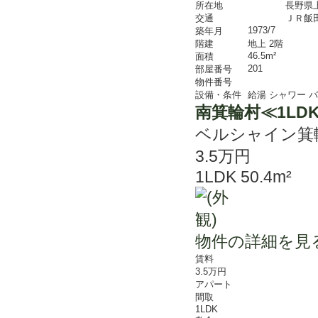
所在地
長野県
交通
ＪＲ飯田
1973/7
築年月
階建
地上 2階
46.5m²
面積
201
部屋番号
物件番号
設備・条件
給湯
シャワー
バ
南箕輪村≪1LD
ベルシャイン箕
3.5万円
1LDK 50.4m²
物件の詳細を見
賃料
3.5万円
アパート
間取
1LDK