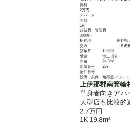
賃料
2万円
アパート
間取
1R
共益費・管理費
3000円
所在地
長野県
交通
ＪＲ飯田
1986/3
築年月
階建
地上 2階
24.3m²
面積
207
部屋番号
物件番号
設備・条件
角部屋
バス・ト
上伊那郡南箕輪
単身者向きアパ
大型店も比較的近
2.7万円
1K 19.8m²