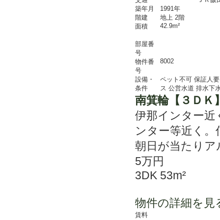
築年月
1991年
階建
地上 2階
42.9m²
面積
部屋番
号
8002
物件番
号
設備・
ペット不可
保証人要
条件
ス
公営水道
排水下
南箕輪【３ＤＫ
伊那インター近
ンター等近く。
朝日が当たりア
5万円
3DK 53m²
物件の詳細を見
賃料