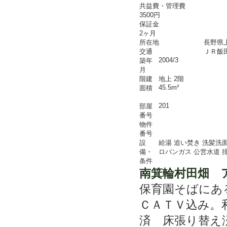
共益費・管理費
3500円
保証金
2ヶ月
所在地
長野県
交通
ＪＲ飯田
2004/3
築年
月
階建
地上 2階
45.5m²
面積
201
部屋
番号
物件
番号
設
給湯
追い焚き
洗髪洗
備・
ロパンガス
公営水道
条件
南箕輪村田畑 
保育園そばにあ
ＣＡＴＶ込み。
済 床張り替え