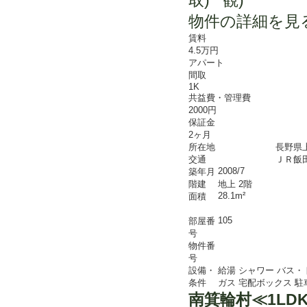
物件の詳細を見
賃料
4.5万円
アパート
間取
1K
共益費・管理費
2000円
保証金
2ヶ月
所在地
長野県
交通
ＪＲ飯田
2008/7
築年月
階建
地上 2階
28.1m²
面積
105
部屋番
号
物件番
号
設備・
給湯
シャワー
バス・
条件
ガス
宅配ボックス
駐
南箕輪村≪1LD