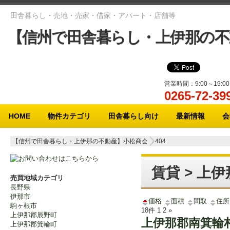
田舎暮らし・売地・売家・借家・アパート・店舗等
【信州で田舎暮らし・上伊那の不
営業時間：9:00～19:
0265-72-
メインメニュー
HOME
物件カテゴリ
田舎暮らし向け
最新情報
会
【信州で田舎暮らし・上伊那の不動産】小松商会
404
賃貸 > 上
売買地域カテゴリ
長野県
伊那市
価格
面積
間取
住所
駒ヶ根市
18件
1
2
»
上伊那郡辰野町
上伊那郡南箕輪
上伊那郡箕輪町