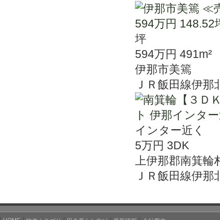
坪
594万円
491m²
伊那市美篶
ＪＲ飯田線伊那
インター近く
5万円
3DK
上伊那郡南箕輪
ＪＲ飯田線伊那