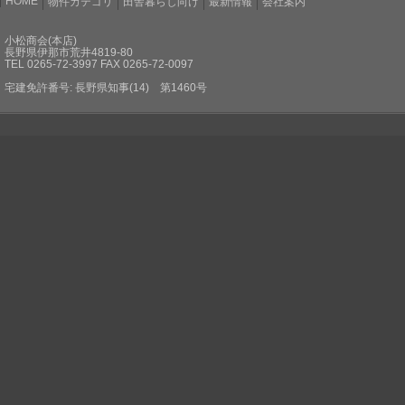
HOME
物件カテゴリ
田舎暮らし向け
最新情報
会社案内
小松商会(本店)
長野県伊那市荒井4819-80
TEL 0265-72-3997 FAX 0265-72-0097
宅建免許番号: 長野県知事(14) 第1460号