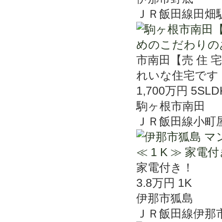
ＪＲ飯田線田畑
市南田【売 住 
れいな住宅です
1,700万円
5SLD
駒ヶ根市南田
ＪＲ飯田線小町
家電付き！
3.8万円
1K
伊那市狐島
ＪＲ飯田線伊那