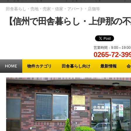
田舎暮らし・売地・売家・借家・アパート・店舗等
【信州で田舎暮らし・上伊那の不
営業時間：9:00～19:
0265-72-
メインメニュー
HOME
物件カテゴリ
田舎暮らし向け
最新情報
会