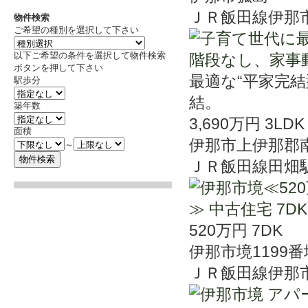
ＪＲ飯田線伊那
物件検索
ご希望の種別を選択して下さい
以下ご希望の条件を選択して物件検索
ボタンを押して下さい
最適な“平家完
駅歩分
結。
築年数
3,690万円
3LDK
面積
伊那市上伊那郡
～
ＪＲ飯田線田畑
520万円
7DK
伊那市境1199番
ＪＲ飯田線伊那