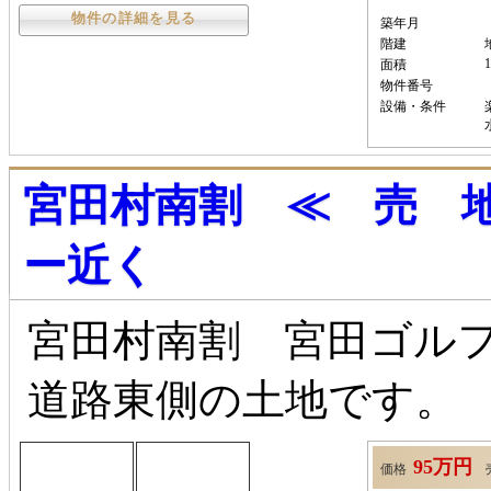
物件の詳細を見る
築年月
階建
1
面積
物件番号
設備・条件
宮田村南割 ≪ 売 
ー近く
宮田村南割 宮田ゴルフ
道路東側の土地です。
95万円
価格