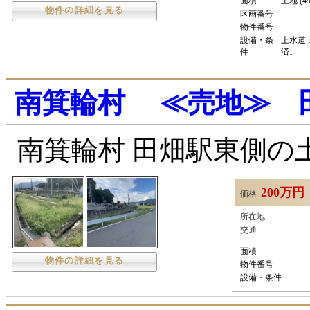
面積
土地 (49
物件の詳細を見る
区画番号
物件番号
設備・条
上水道
件
済。
南箕輪村 ≪売地≫ 田
南箕輪村 田畑駅東側の
200万円
価格
所在地
交通
面積
物件の詳細を見る
物件番号
設備・条件