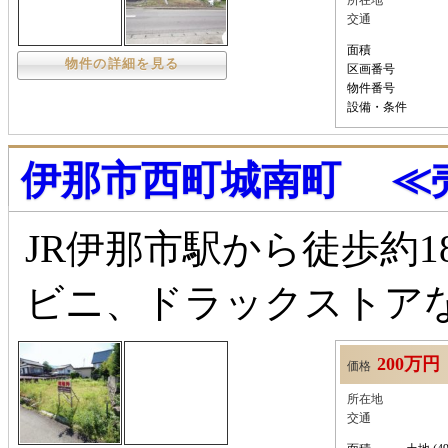
所在地
交通
面積
物件の詳細を見る
区画番号
物件番号
設備・条件
伊那市西町城南町 ≪売
JR伊那市駅から徒歩約
ビニ、ドラックストア
200万円
価格
所在地
交通