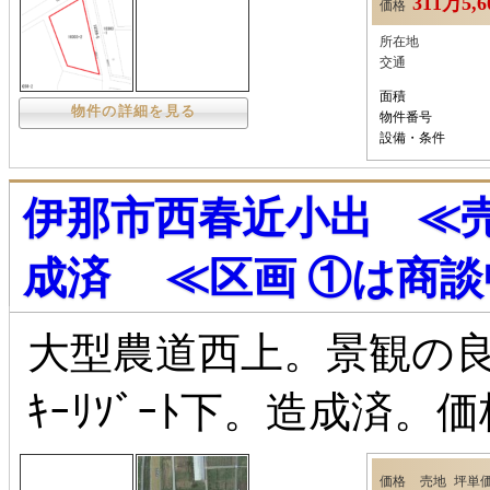
311万5,
価格
所在地
交通
面積
物件の詳細を見る
物件番号
設備・条件
伊那市西春近小出 ≪売
成済 ≪区画 ①は商
大型農道西上。景観の
ｷｰﾘｿﾞｰﾄ下。造成済
価格
売地
坪単