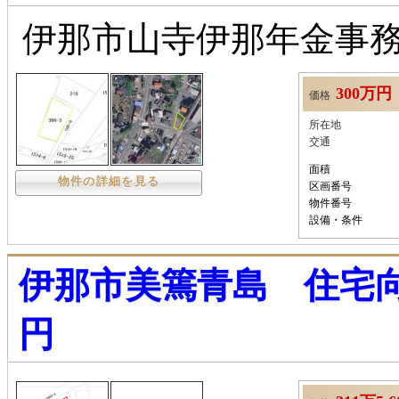
伊那市山寺伊那年金事
300万円
価格
所在地
交通
面積
物件の詳細を見る
区画番号
物件番号
設備・条件
伊那市美篶青島 住宅向け土
円