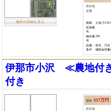
所在地
交通
物件の詳細を見る
面積
土地 ①159.
区画番
号
206
物件番
号
設備・
排水、汚水
条件
補助金対
伊那市小沢 ≪農地付き
付き
337万円
価格
所在地