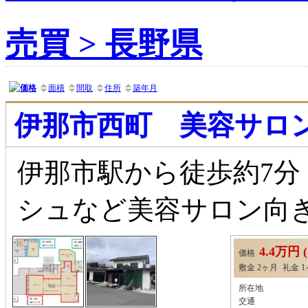
売買 > 長野県
価格
面積
間取
住所
築年月
伊那市西町 美容サロン
伊那市駅から徒歩約7
シュなど美容サロン向き
4.4万円
価格
敷金
2ヶ月
礼金
所在地
交通