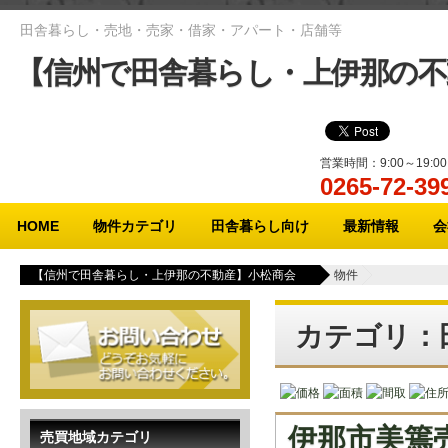
田舎暮らし・売地・売家・借家・アパート・店舗等
【信州で田舎暮らし・上伊那の不
営業時間：9:00～19:
0265-72-
メインメニュー
HOME
物件カテゴリ
田舎暮らし向け
最新情報
会
【信州で田舎暮らし・上伊那の不動産】小松商会
物件
カテゴリ：
価格
面積
間取
住
伊那市美篶
売買地域カテゴリ