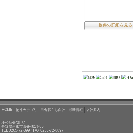
物件の詳細を見る
価格
面積
間取
住
HOME
物件カテゴリ
田舎暮らし向け
最新情報
会社案内
小松商会(本店)
長野県伊那市荒井4819-80
TEL 0265-72-3997 FAX 0265-72-0097