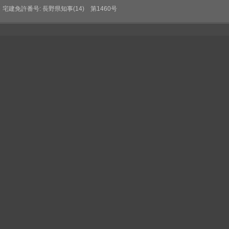
宅建免許番号: 長野県知事(14) 第1460号