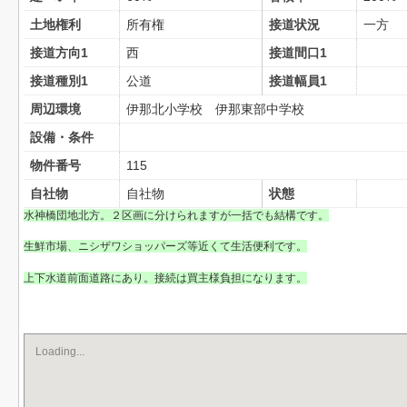
土地権利
所有権
接道状況
一方
接道方向1
西
接道間口1
接道種別1
公道
接道幅員1
周辺環境
伊那北小学校 伊那東部中学校
設備・条件
物件番号
115
自社物
自社物
状態
水神橋団地北方。２区画に分けられますが一括でも結構です。
生鮮市場、ニシザワショッパーズ等近くて生活便利です。
上下水道前面道路にあり。接続は買主様負担になります。
Loading...