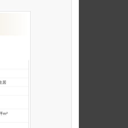
住居
3坪m²