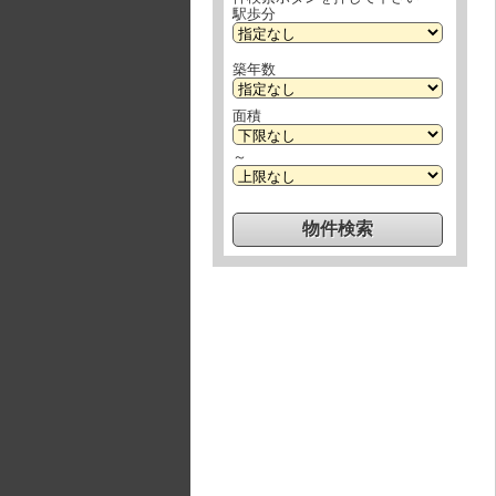
駅歩分
築年数
面積
～