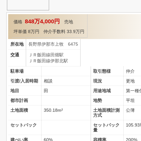
848万4,000円
価格
売地
坪単価
8万円
仲介手数料 33.9万円
所在地
長野県伊那市上牧 6475
交通
ＪＲ飯田線田畑駅
ＪＲ飯田線伊那北駅
駐車場
取引態様
仲介
引渡/入居時期
相談
現況
更地
地目
田
用途地域
第一種
都市計画
地勢
平坦
土地面積
350.18m²
土地面積計測
公簿
方式
セットバック
セットバック
105.9
量
建ぺい率
60%
容積率
200%