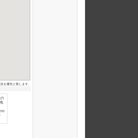
現況を優先と致します。
200
²