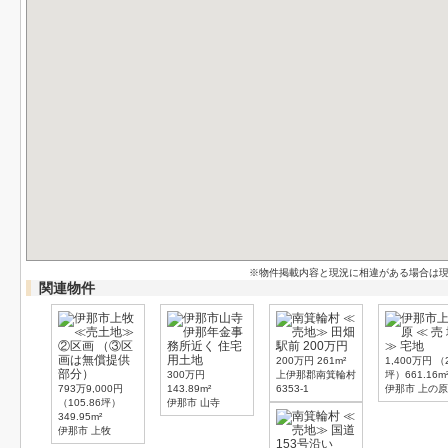
※物件掲載内容と現況に相違がある場合は
関連物件
200万円
261m²
1,400万円
（
300万円
上伊那郡南箕輪村
坪）661.16m
793万9,000円
143.89m²
6353-1
伊那市 上の原
（105.86坪）
伊那市 山寺
349.95m²
伊那市 上牧