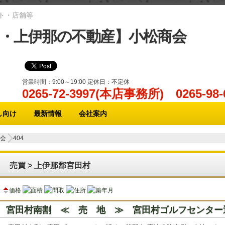
ト・店舗等
・上伊那の不動産】小松商会
営業時間：9:00～19:00 定休日：不定休
0265-72-3997(本店事務所) 0265-
し向け
最新情報
会社案内
会
404
売買 > 上伊那郡宮田村
価格
面積
間取
住所
築年月
宮田村南割 ≪ 売 地 ≫ 宮田村ゴルフセンター