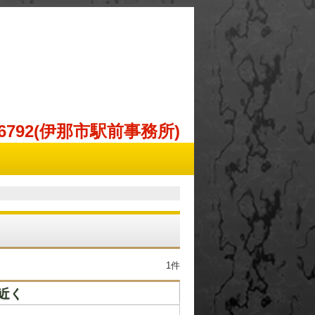
98-6792(伊那市駅前事務所)
1件
近く