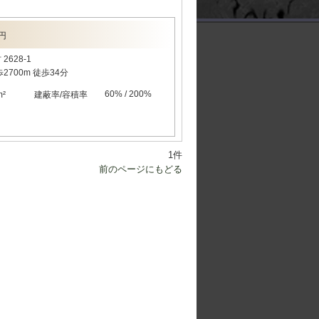
。
万円
2628-1
700m 徒歩34分
60% / 200%
²
建蔽率/容積率
1件
前のページにもどる