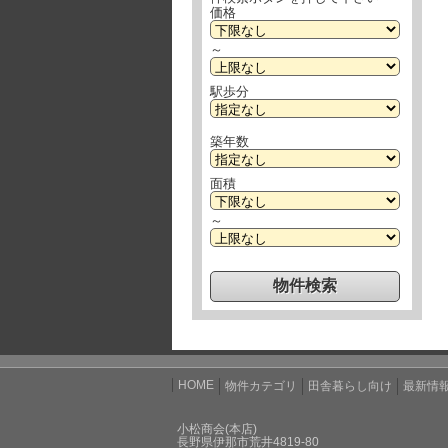
価格
～
駅歩分
築年数
面積
～
HOME
物件カテゴリ
田舎暮らし向け
最新情
小松商会(本店)
長野県伊那市荒井4819-80