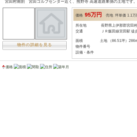
宮田村南割 宮田ゴルフセンター近く、熊野寺 高速道路東側の土地です
95万円
価格
売地
坪単価
1.1
所在地
長野県上伊那郡宮田村 
交通
ＪＲ飯田線宮田駅 徒歩2
面積
土地 （86.51坪）286m
物件の詳細を見る
物件番号
設備・条件
価格
面積
間取
住所
築年月